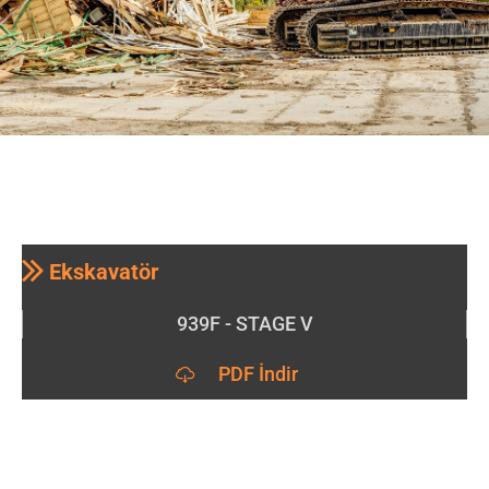
Ekskavatör
939F - STAGE V
PDF İndir