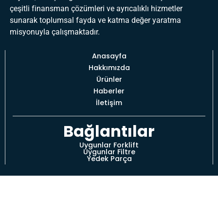
çeşitli finansman çözümleri ve ayrıcalıklı hizmetler
sunarak toplumsal fayda ve katma değer yaratma
misyonuyla çalışmaktadır.
Anasayfa
Hakkımızda
Ürünler
Haberler
İletişim
Bağlantılar
Uygunlar Forklift
Uygunlar Filtre
Yedek Parça
Uygunlar Dış Tic. A.Ş
Çubuklu Mahallesi Boğaziçi Caddesi No:11 Kavacık 34810
BEYKOZ/İSTANBUL