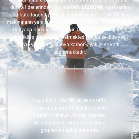
dünya liderlerinden, Çin merkezli
LIUGONG
markasının
distribütörlüğünü yürütmeye başlamıştır. LIUGONG dizel
makinaların yanı sıra elektrikli iş makinaları üretiminde de
dünyada öncü bir kuruluştur. On yılı aşkın bir süredir
elektrikli iş makinaları üretmektedir ve bu şekilde yeşil
çevre vizyonu ile dünya karbon ayak izine katkı
sağlamaktadır.
Uygunlar, LIUGONG’un geniş ürün
gamında bulunan Paletli Ekskavatör,
Lastikli Yükleyici, Dozer, Greyder,
Bekoloder ve Forklift gibi makina
gruplarının satışı alanında;