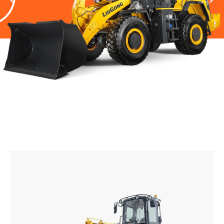
848H
Tüm Loderleri Görüntüle