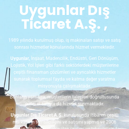
Uygunlar Dış
Ticaret A.Ş. ,
1989 yılında kurulmuş olup, iş makinaları satışı ve satış
sonrası hizmetler konularında hizmet vermektedir.
Uygunlar,
İnşaat, Madencilik, Endüstri, Geri Dönüşüm,
Lojistik, Yol İşleri gibi farklı sektörlerdeki müşterilerine
çeşitli finansman çözümleri ve ayrıcalıklı hizmetler
sunarak toplumsal fayda ve katma değer yaratma
misyonuyla çalışmaktadır.
Bunların yanı sıra, müşterilerin talepleri doğrultusunda
ikinci el satışta da hizmet sunmaktadır.
Uygunlar Dış Ticaret A.Ş.
kuruluşunda itibaren çeşitli
markaların temsilciliğini ve satışını yapmış ve 2006
yılından itibaren,iş makinaları üretimi ve teknolojisinde