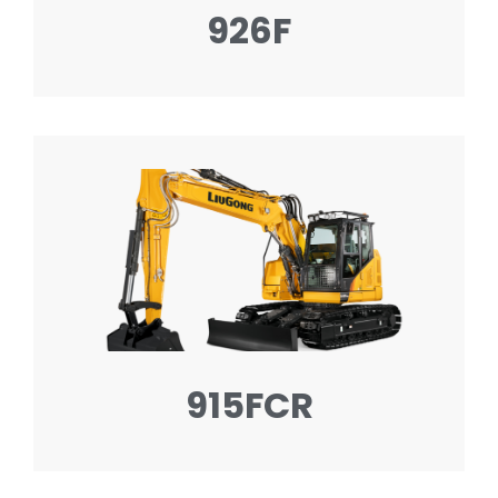
926F
915FCR