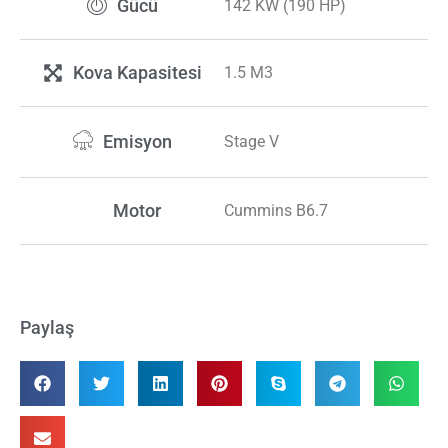
Gücü
142 KW (190 HP)
Kova Kapasitesi
1.5 M3
Emisyon
Stage V
Motor
Cummins B6.7
Paylaş