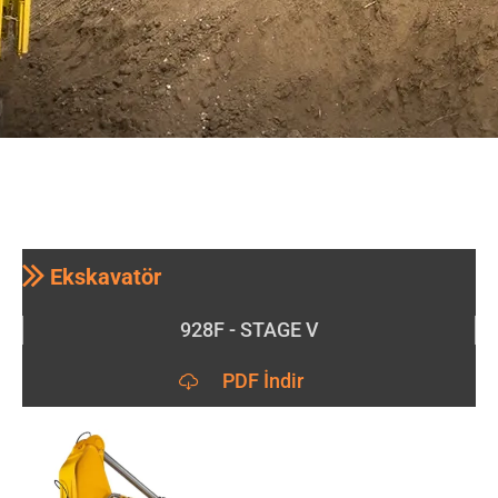
Ekskavatör
928F - STAGE V
PDF İndir