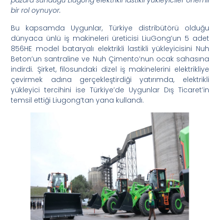
pazara sunduğu Liugong elektrikli lastikli yükleyiciler önemli
bir rol oynuyor.
Bu kapsamda Uygunlar, Türkiye distribütörü olduğu
dünyaca ünlü iş makineleri üreticisi LiuGong’un 5 adet
856HE model bataryalı elektrikli lastikli yükleyicisini Nuh
Beton’un santraline ve Nuh Çimento’nun ocak sahasına
indirdi. Şirket, filosundaki dizel iş makinelerini elektrikliye
çevirmek adına gerçekleştirdiği yatırımda, elektrikli
yükleyici tercihini ise Türkiye’de Uygunlar Dış Ticaret’in
temsil ettiği Liugong’tan yana kullandı.