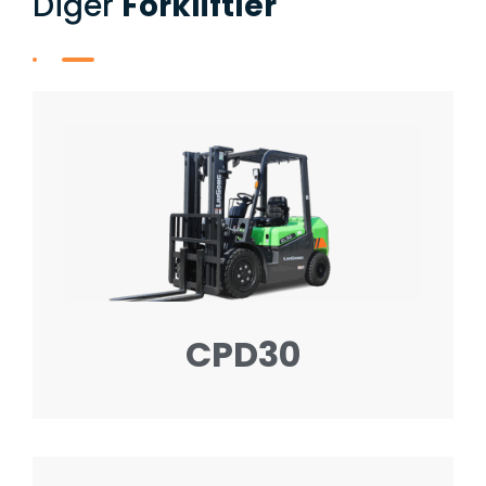
Diğer​
Forkliftler
CPD30