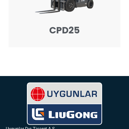
CPD25
Uygunlar Dış Ticaret A.Ş. ,