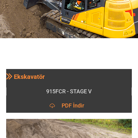
Ekskavatör
915FCR - STAGE V
PDF İndir