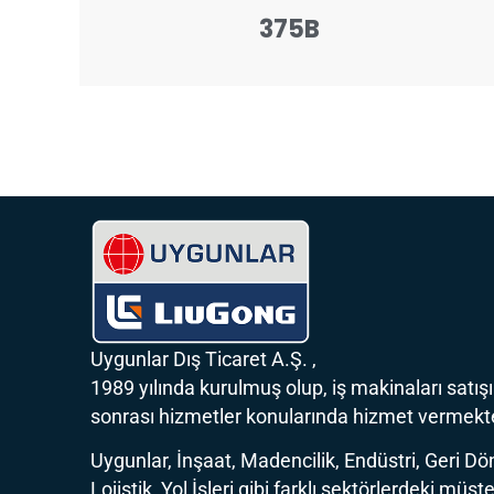
375B
Uygunlar Dış Ticaret A.Ş. ,
1989 yılında kurulmuş olup, iş makinaları satışı
sonrası hizmetler konularında hizmet vermekte
Uygunlar, İnşaat, Madencilik, Endüstri, Geri D
Lojistik, Yol İşleri gibi farklı sektörlerdeki müşte