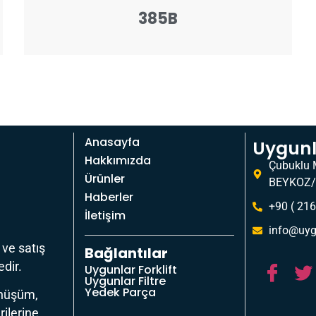
385B
Anasayfa
Uygunla
Hakkımızda
Çubuklu 
Ürünler
BEYKOZ/
Haberler
+90 ( 216
İletişim
info@uyg
 ve satış
Bağlantılar
dir.
Uygunlar Forklift
Uygunlar Filtre
Yedek Parça
önüşüm,
rilerine