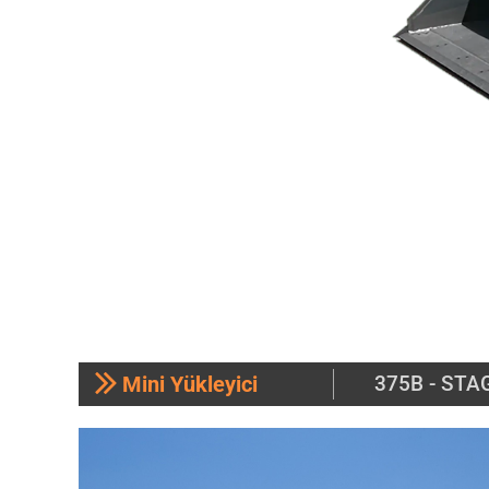
Mini Yükleyici
375B - STA