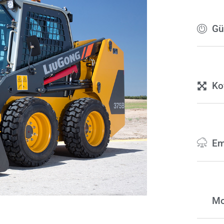
Gü
Ko
Em
Mo