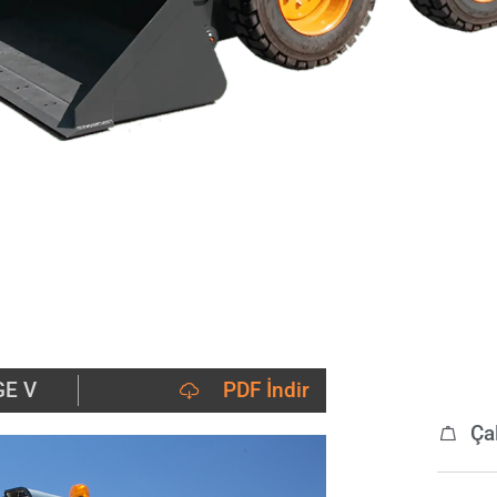
GE V
PDF İndir
Ça