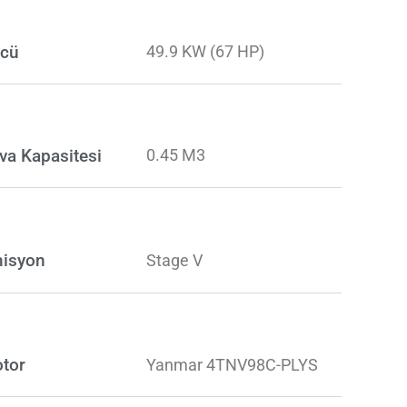
cü
49.9 KW (67 HP)
va Kapasitesi
0.45 M3
isyon
Stage V
tor
Yanmar 4TNV98C-PLYS