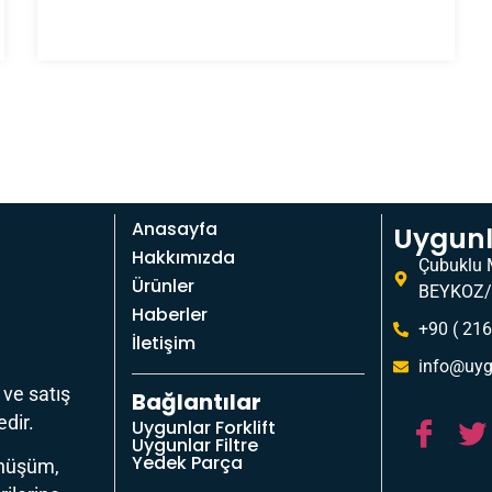
Anasayfa
Uygunla
Hakkımızda
Çubuklu 
Ürünler
BEYKOZ/
Haberler
+90 ( 216
İletişim
info@uyg
 ve satış
Bağlantılar
dir.
Uygunlar Forklift
Uygunlar Filtre
Yedek Parça
önüşüm,