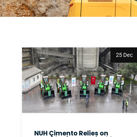
25 Dec
NUH Çimento Relies on