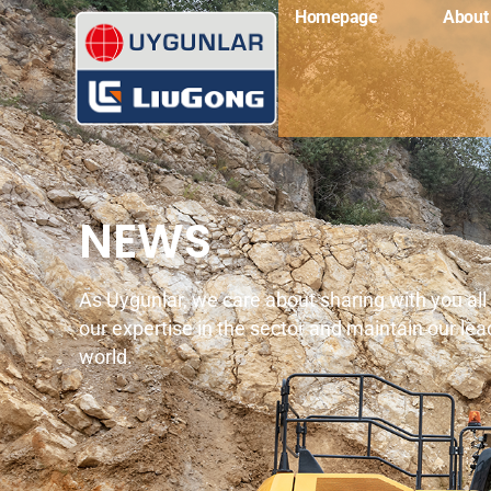
Homepage
About
NEWS
As Uygunlar, we care about sharing with you all
our expertise in the sector and maintain our lea
world.