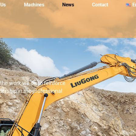
 Us
Machines
News
Contact
E
 the work we do to reinforce
dership in the professional