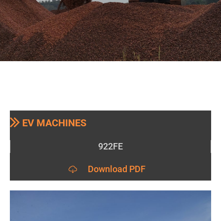
EV MACHINES
922FE
Download PDF