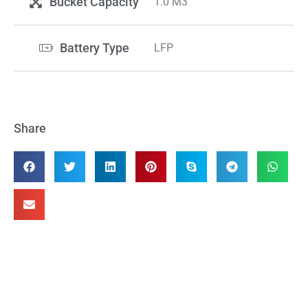
Bucket Capacity
1.0 M3
Battery Type
LFP
Share